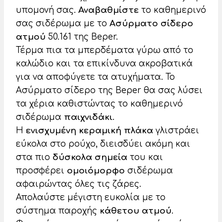
υπομονή σας.
Αναβαθμίστε
το καθημερινό
σας σιδέρωμα με το
Ασύρματο σίδερο
ατμού
50.161 της Beper.
Τέρμα πια τα μπερδέματα γύρω από το
καλώδιο και τα επικίνδυνα ακροβατικά
για να αποφύγετε τα ατυχήματα. Το
Ασύρματο σίδερο της Beper θα σας λύσει
τα χέρια καθιστώντας το καθημερινό
σιδέρωμα
παιχνιδάκι
.
Η
ενισχυμένη κεραμική πλάκα
γλιστράει
εύκολα στο ρούχο, διεισδύει ακόμη και
στα πιο
δύσκολα σημεία
του και
προσφέρει
ομοιόμορφο
σιδέρωμα
αφαιρώντας όλες τις ζάρες.
Απολαύστε μέγιστη ευκολία με το
σύστημα παροχής
κάθετου ατμού
.