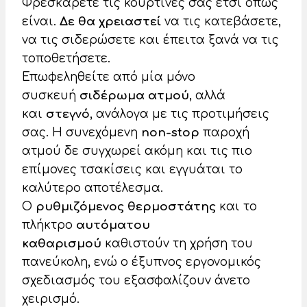
Φρεσκάρετε τις κουρτίνες σας έτσι όπως
είναι.
Δε θα χρειαστεί
να τις κατεβάσετε,
να τις σιδερώσετε και έπειτα ξανά να τις
τοποθετήσετε.
Επωφεληθείτε από μία μόνο
συσκευή
σιδέρωμα ατμού
, αλλά
και
στεγνό
, ανάλογα με τις προτιμήσεις
σας. Η συνεχόμενη
non-stop
παροχή
ατμού δε συγχωρεί ακόμη και τις πιο
επίμονες τσακίσεις και εγγυάται το
καλύτερο αποτέλεσμα.
Ο
ρυθμιζόμενος θερμοστάτης
και το
πλήκτρο
αυτόματου
καθαρισμού
καθιστούν τη χρήση του
πανεύκολη, ενώ ο έξυπνος εργονομικός
σχεδιασμός του εξασφαλίζουν άνετο
χειρισμό.