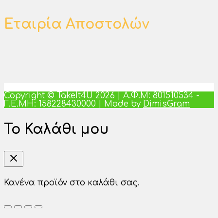
Εταιρία Αποστολών
Copyright © TakeIt4U 2026 | Α.Φ.Μ: 801510534 -
Γ.Ε.ΜΗ: 158228430000 | Made by
DimisGram
Το Καλάθι μου
Κανένα προϊόν στο καλάθι σας.