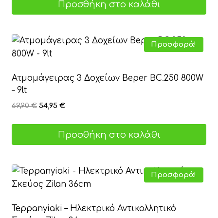
Προσθήκη στο καλάθι
19,90 €.
είναι:
14,95 €.
Προσφορά!
Ατμομάγειρας 3 Δοχείων Beper BC.250 800W
– 9lt
Original
Η
69,90
€
54,95
€
price
τρέχουσα
was:
τιμή
Προσθήκη στο καλάθι
69,90 €.
είναι:
54,95 €.
Προσφορά!
Teppanyiaki – Ηλεκτρικό Αντικολλητικό