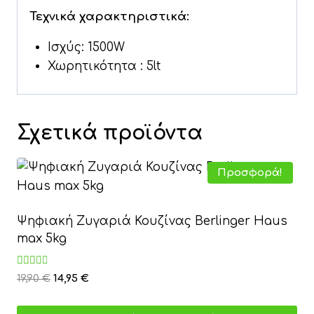
Τεχνικά χαρακτηριστικά:
Ισχύς: 1500W
Χωρητικότητα : 5lt
Σχετικά προϊόντα
Προσφορά!
Ψηφιακή Ζυγαριά Κουζίνας Berlinger Haus
max 5kg
Βαθμολογήθηκε
Original
Η
19,90
€
14,95
€
με
price
τρέχουσα
3.00
από 5
was:
τιμή