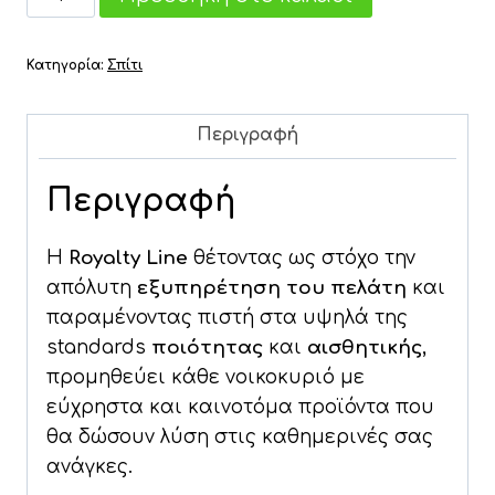
was:
τιμή
Αέρος
149,90 €.
είναι:
1500W
Κατηγορία:
Σπίτι
5lt
89,95 €.
Royalty
Line
Περιγραφή
ποσότητα
Περιγραφή
Η
Royalty Line
θέτοντας ως στόχο την
απόλυτη
εξυπηρέτηση του πελάτη
και
παραμένοντας πιστή στα υψηλά της
standards
ποιότητας
και
αισθητικής
,
προμηθεύει κάθε νοικοκυριό με
εύχρηστα και καινοτόμα προϊόντα που
θα δώσουν λύση στις καθημερινές σας
ανάγκες.