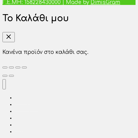
Γ.Ε.ΜΗ: 158228430000 | Made by
DimisGram
Το Καλάθι μου
Κανένα προϊόν στο καλάθι σας.
Αρχική
Η Εταιρία
Προϊόντα
Φίλτρα Νερού
Νέα
Επικοινωνία