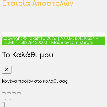
Εταιρία Αποστολών
Copyright © TakeIt4U 2026 | Α.Φ.Μ: 801510534 -
Γ.Ε.ΜΗ: 158228430000 | Made by
DimisGram
Το Καλάθι μου
Κανένα προϊόν στο καλάθι σας.