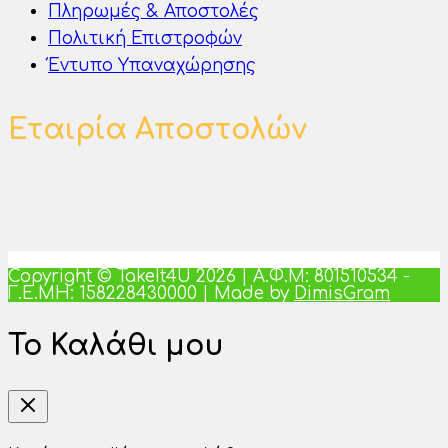
Πληρωμές & Αποστολές
Πολιτική Επιστροφών
Έντυπο Υπαναχώρησης
Εταιρία Αποστολών
Copyright © TakeIt4U 2026 | Α.Φ.Μ: 801510534 -
Γ.Ε.ΜΗ: 158228430000 | Made by
DimisGram
Το Καλάθι μου