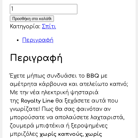
price
τρέχουσα
Ηλεκτρική
was:
τιμή
Ψησταριά
Προσθήκη στο καλάθι
59,90 €.
είναι:
-
Κατηγορία:
Σπίτι
47,95 €.
Barbecue
Περιγραφή
με
Ορθοστάτες
Περιγραφή
2400W
Royalty
Line
Έχετε μήπως συνδυάσει το
BBQ
με
ποσότητα
αμέτρητα κάρβουνα και ατελείωτο καπνό;
Με την νέα ηλεκτρική ψησταριά
της
Royalty Line
θα ξεχάσετε αυτά που
γνωρίζατε! Πως θα σας φαινόταν αν
μπορούσατε να απολαύσετε λαχταριστά,
ζουμερά μπιφτέκια ή ξεροψημένες
μπριζόλες
χωρίς καπνούς
,
χωρίς