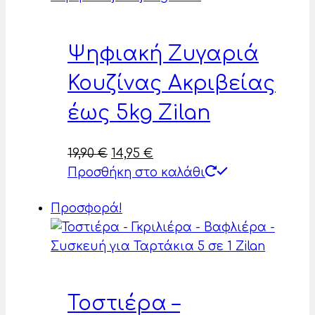
Ψηφιακή Ζυγαριά
Κουζίνας Ακριβείας
έως 5kg Zilan
Original
Η
19,90
€
14,95
€
price
τρέχουσα
Προσθήκη στο καλάθι
was:
τιμή
Προσφορά!
19,90 €.
είναι:
14,95 €.
Τοστιέρα –