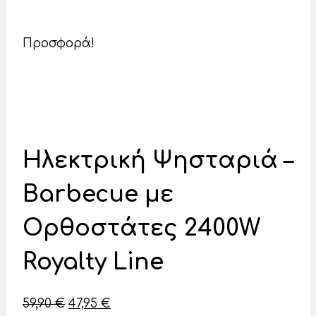
Προσφορά!
Ηλεκτρική Ψησταριά –
Barbecue με
Ορθοστάτες 2400W
Royalty Line
Original
Η
59,90
€
47,95
€