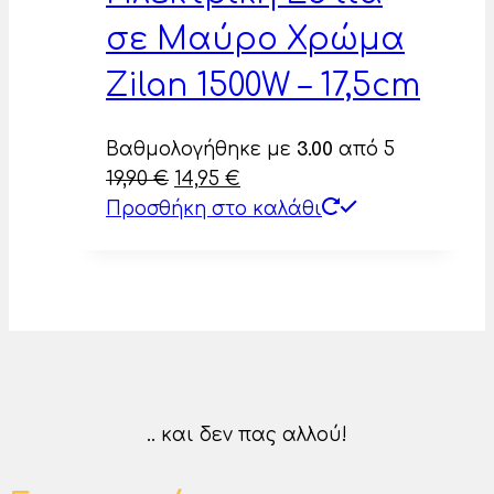
σε Μαύρο Χρώμα
Zilan 1500W – 17,5cm
Βαθμολογήθηκε με
3.00
από 5
Original
Η
19,90
€
14,95
€
price
τρέχουσα
Προσθήκη στο καλάθι
was:
τιμή
19,90 €.
είναι:
14,95 €.
.. και δεν πας αλλού!