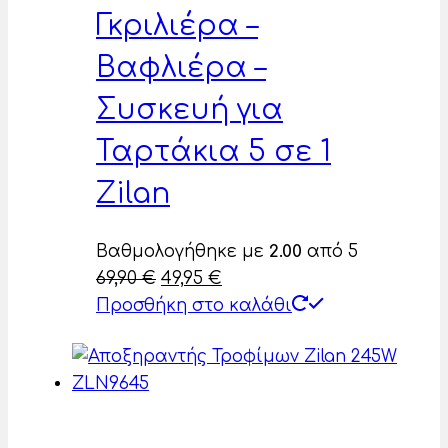
Γκριλιέρα –
Βαφλιέρα –
Συσκευή για
Ταρτάκια 5 σε 1
Zilan
Βαθμολογήθηκε με
2.00
από 5
Original
Η
69,90
€
49,95
€
price
τρέχουσα
Προσθήκη στο καλάθι
was:
τιμή
69,90 €.
είναι:
49,95 €.