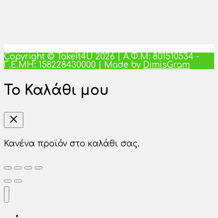
Copyright © TakeIt4U 2026 | Α.Φ.Μ: 801510534 -
Γ.Ε.ΜΗ: 158228430000 | Made by
DimisGram
Το Καλάθι μου
Κανένα προϊόν στο καλάθι σας.
Αρχική