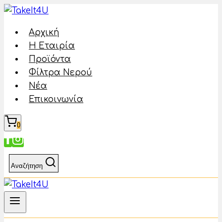
Skip
to
Αρχική
content
Η Εταιρία
Προϊόντα
Φίλτρα Νερού
Νέα
Επικοινωνία
0
Αναζήτηση