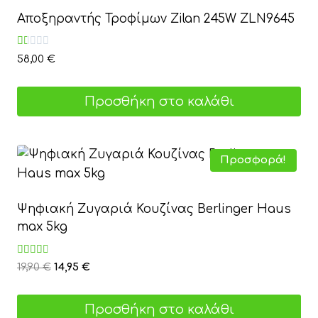
Αποξηραντής Τροφίμων Zilan 245W ZLN9645
Βαθμολογήθηκε
58,00
€
με
1.00
από
5
Προσθήκη στο καλάθι
Προσφορά!
Ψηφιακή Ζυγαριά Κουζίνας Berlinger Haus
max 5kg
Βαθμολογήθηκε
Original
Η
19,90
€
14,95
€
με
price
τρέχουσα
3.00
από 5
was:
τιμή
Προσθήκη στο καλάθι
19,90 €.
είναι: