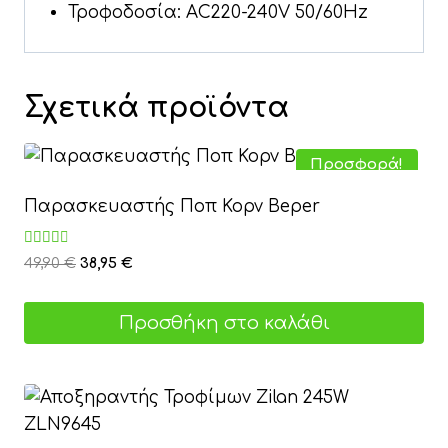
Τροφοδοσία: AC220-240V 50/60Hz
Σχετικά προϊόντα
Προσφορά!
Παρασκευαστής Ποπ Κορν Beper
Βαθμολογήθηκε
Original
Η
49,90
€
38,95
€
με
price
τρέχουσα
3.00
από 5
was:
τιμή
Προσθήκη στο καλάθι
49,90 €.
είναι:
38,95 €.