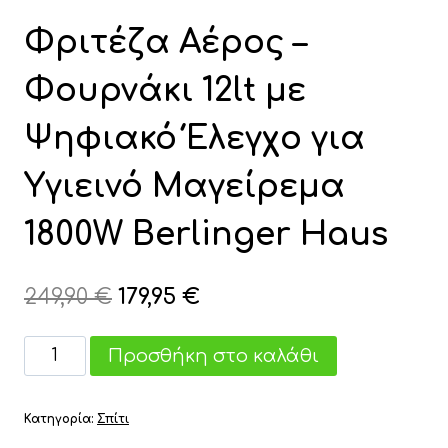
Φριτέζα Αέρος –
Φουρνάκι 12lt με
Ψηφιακό Έλεγχο για
Υγιεινό Μαγείρεμα
1800W Berlinger Haus
Original
Η
249,90
€
179,95
€
price
τρέχουσα
Φριτέζα
Προσθήκη στο καλάθι
was:
τιμή
Αέρος
249,90 €.
είναι:
-
Κατηγορία:
Σπίτι
Φουρνάκι
179,95 €.