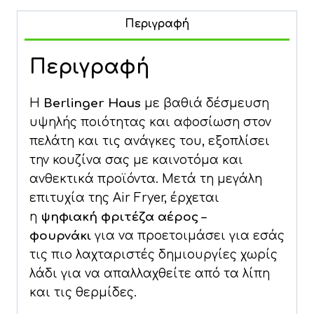
12lt
με
Περιγραφή
Ψηφιακό
Έλεγχο
Περιγραφή
για
Υγιεινό
Η
Berlinger Haus
με βαθιά δέσμευση
Μαγείρεμα
υψηλής ποιότητας και αφοσίωση στον
1800W
πελάτη και τις ανάγκες του, εξοπλίσει
Berlinger
την κουζίνα σας με καινοτόμα και
Haus
ανθεκτικά προϊόντα. Μετά τη μεγάλη
ποσότητα
επιτυχία της Air Fryer, έρχεται
η
ψηφιακή φριτέζα αέρος –
φουρνάκι
για να προετοιμάσει για εσάς
τις πιο λαχταριστές δημιουργίες χωρίς
λάδι για να απαλλαχθείτε από τα λίπη
και τις θερμίδες.