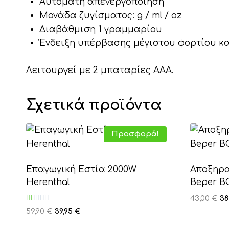
Αυτόματη απενεργοποίηση
Μονάδα ζυγίσματος: g / ml / oz
Διαβάθμιση 1 γραμμαρίου
Ένδειξη υπέρβασης μέγιστου φορτίου κ
Λειτουργεί με 2 μπαταρίες AAA.
Σχετικά προϊόντα
Προσφορά!
Επαγωγική Εστία 2000W
Αποξηρα
Herenthal
Beper B
Or
43,00
€
38
Βαθμολογήθηκε
pr
Original
Η
59,90
€
39,95
€
με
wa
price
τρέχουσα
1.00