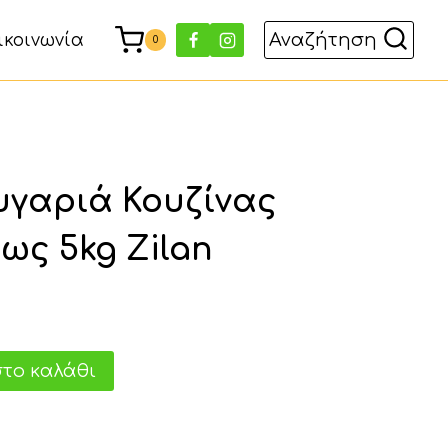
Αναζήτηση
ικοινωνία
0
γαριά Κουζίνας
ως 5kg Zilan
χουσα
το καλάθι
ι:
 €.