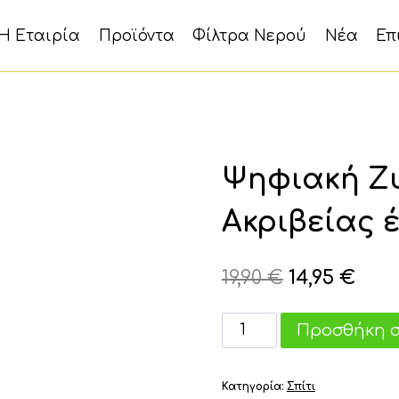
Η Εταιρία
Προϊόντα
Φίλτρα Νερού
Νέα
Επ
Ψηφιακή Ζυ
Ακριβείας έ
Original
Η
19,90
€
14,95
€
price
τρέ
Ψηφιακή
Προσθήκη σ
was:
τιμή
Ζυγαριά
19,90 €.
είνα
Κουζίνας
Κατηγορία:
Σπίτι
Ακριβείας
14,95