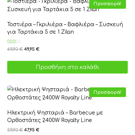
Προσφορά!
Τοστιέρα – Γκριλιέρα – Βαφλιέρα – Συσκευή
για Ταρτάκια 5 σε 1 Zilan
Βαθμολογήθηκε
Original
Η
69,90
€
49,95
€
με
price
τρέχουσα
2.00
από
was:
τιμή
5
Προσθήκη στο καλάθι
69,90 €.
είναι:
49,95 €.
Προσφορά!
Ηλεκτρική Ψησταριά – Barbecue με
Ορθοστάτες 2400W Royalty Line
Original
Η
59,90
€
47,95
€