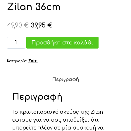
Zilan 36cm
Original
Η
49,90
€
39,95
€
price
τρέχουσα
Teppanyiaki
Προσθήκη στο καλάθι
was:
τιμή
-
49,90 €.
είναι:
Ηλεκτρικό
Κατηγορία:
Σπίτι
Αντικολλητικό
39,95 €.
Σκεύος
Zilan
Περιγραφή
36cm
Περιγραφή
ποσότητα
Το πρωτοποριακό σκεύος της Zilan
έφτασε για να σας αποδείξει ότι
μπορείτε πλέον σε μία συσκευή να