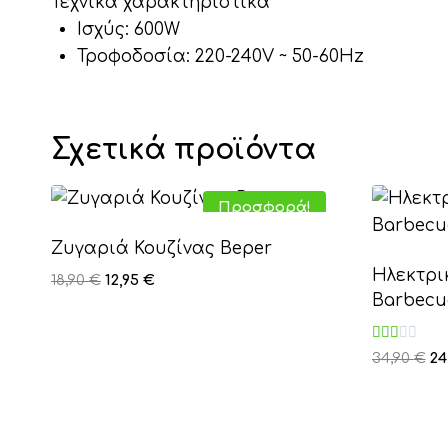
Τεχνικά χαρακτηριστικά
Ισχύς: 600W
Τροφοδοσία: 220-240V ~ 50-60Hz
Σχετικά προϊόντα
Προσφορά!
Ζυγαριά Κουζίνας Beper
Ηλεκτρι
Original
Η
18,90
€
12,95
€
Barbecu
price
τρέχουσα
was:
τιμή
18,90 €.
είναι:
Βαθμολογήθ
Or
34,90
€
24
με
12,95 €.
pr
2.00
από
wa
5
34