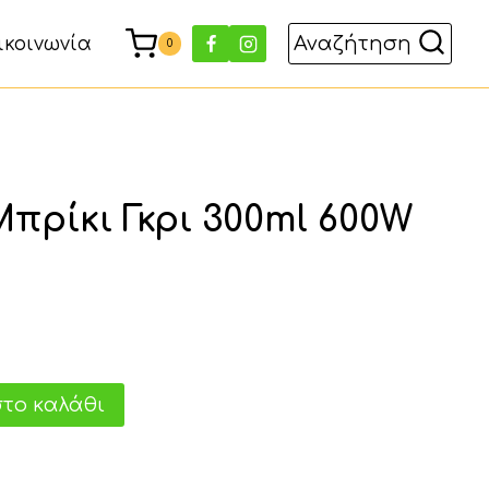
Αναζήτηση
ικοινωνία
0
πρίκι Γκρι 300ml 600W
χουσα
το καλάθι
ι:
 €.