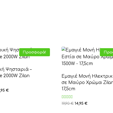
Προσφορά!
Προ
κή Ψησταριά –
e 2000W Zilan
Εμαγιέ Μονή Ηλεκτρικ
σε Μαύρο Χρώμα Zilan
17,5cm
ηκε
iginal
Η
,95
€
ice
τρέχουσα
s:
τιμή
Βαθμολογήθηκε
Original
Η
19,90
€
14,95
€
με
,90 €.
είναι:
price
τρέχουσα
3.00
από 5