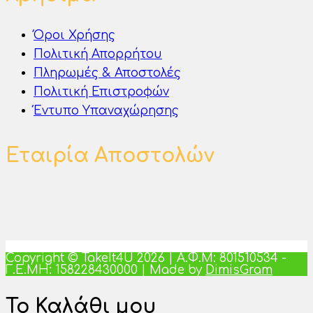
Όροι Χρήσης
Πολιτική Απορρήτου
Πληρωμές & Αποστολές
Πολιτική Επιστροφών
Έντυπο Υπαναχώρησης
Εταιρία Αποστολών
Copyright © TakeIt4U 2026 | Α.Φ.Μ: 801510534 -
Γ.Ε.ΜΗ: 158228430000 | Made by
DimisGram
Το Καλάθι μου