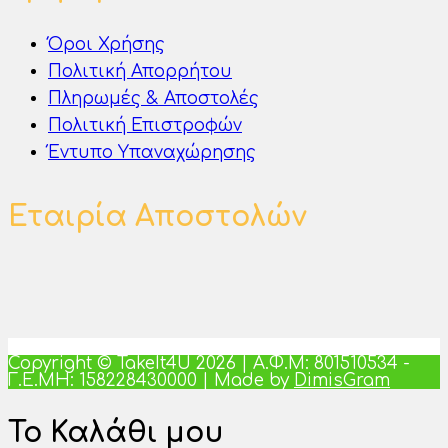
Όροι Χρήσης
Πολιτική Απορρήτου
Πληρωμές & Αποστολές
Πολιτική Επιστροφών
Έντυπο Υπαναχώρησης
Εταιρία Αποστολών
Copyright © TakeIt4U 2026 | Α.Φ.Μ: 801510534 -
Γ.Ε.ΜΗ: 158228430000 | Made by
DimisGram
Το Καλάθι μου